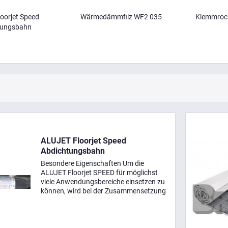
oorjet Speed
Wärmedämmfilz WF2 035
Klemmrock
tungsbahn
ALUJET Floorjet Speed
Abdichtungsbahn
Besondere Eigenschaften Um die
ALUJET Floorjet SPEED für möglichst
viele Anwendungsbereiche einsetzen zu
können, wird bei der Zusammensetzung
der Bahn nur auf hochwertige Rohstoffe
zurückgegriffen, die im Einzelnen die
Vorteile der...