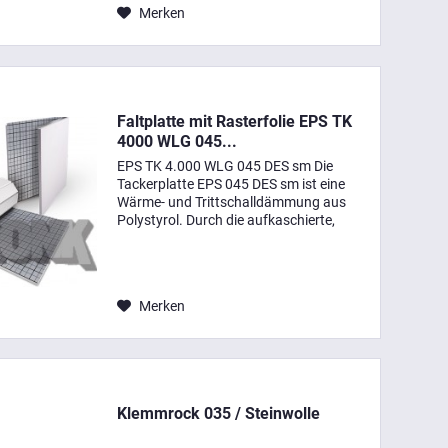
Merken
Faltplatte mit Rasterfolie EPS TK
4000 WLG 045...
EPS TK 4.000 WLG 045 DES sm Die
Tackerplatte EPS 045 DES sm ist eine
Wärme- und Trittschalldämmung aus
Polystyrol. Durch die aufkaschierte,
hochreißfeste Mehrschicht-Gewebefolie
mit farbigem Rasteraufdruck erhalten
die Tackernadeln einen...
Merken
Klemmrock 035 / Steinwolle