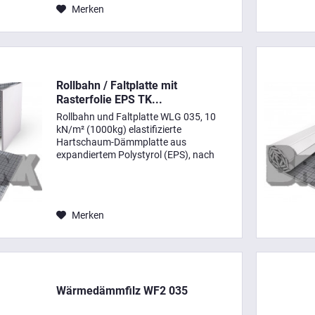
Merken
Rollbahn / Faltplatte mit
Rasterfolie EPS TK...
Rollbahn und Faltplatte WLG 035, 10
kN/m² (1000kg) elastifizierte
Hartschaum-Dämmplatte aus
expandiertem Polystyrol (EPS), nach
DIN-EN 13163 und DIN 4108-10 mit
aufkaschierter, reißfester protec
Bändchengewebefolie mit Rasterdruck
und...
Merken
Wärmedämmfilz WF2 035