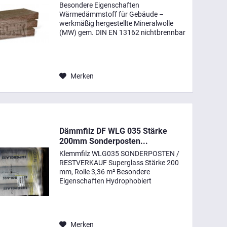
Besondere Eigenschaften
Wärmedämmstoff für Gebäude –
werkmäßig hergestellte Mineralwolle
(MW) gem. DIN EN 13162 nichtbrennbar
Schmelzpunkt > 1000 °C nicht glimmend
wärme- und schalldämmend hoch
komprimiert diffusionsoffen rationell
zu...
Merken
Dämmfilz DF WLG 035 Stärke
200mm Sonderposten...
Klemmfilz WLG035 SONDERPOSTEN /
RESTVERKAUF Superglass Stärke 200
mm, Rolle 3,36 m² Besondere
Eigenschaften Hydrophobiert
Wärmedämmend (Bemessungswert der
Wärmeleitfähigkeit 0,032 - 0,040
(W/(m·K)) Nichtbrennbar (Euroklasse A1
nach DIN...
Merken