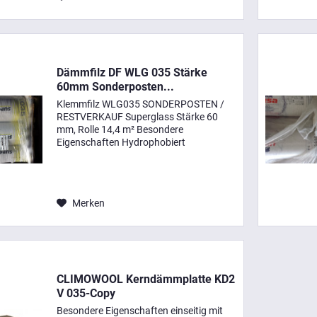
Dämmfilz DF WLG 035 Stärke
60mm Sonderposten...
Klemmfilz WLG035 SONDERPOSTEN /
RESTVERKAUF Superglass Stärke 60
mm, Rolle 14,4 m² Besondere
Eigenschaften Hydrophobiert
Wärmedämmend (Bemessungswert der
Wärmeleitfähigkeit 0,032 - 0,040
(W/(m·K)) Nichtbrennbar (Euroklasse A1
nach DIN EN...
Merken
CLIMOWOOL Kerndämmplatte KD2
V 035-Copy
Besondere Eigenschaften einseitig mit