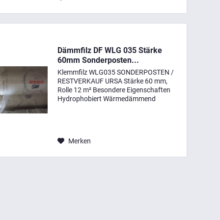
Dämmfilz DF WLG 035 Stärke
60mm Sonderposten...
Klemmfilz WLG035 SONDERPOSTEN /
RESTVERKAUF URSA Stärke 60 mm,
Rolle 12 m² Besondere Eigenschaften
Hydrophobiert Wärmedämmend
(Bemessungswert der
Wärmeleitfähigkeit 0,032 - 0,040
(W/(m·K)) Nichtbrennbar (Euroklasse A1
nach DIN EN...
Merken