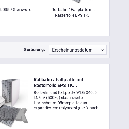
 035 / Steinwolle
Rollbahn / Faltplatte mit
Rollba
Rasterfolie EPS TK...
Rast
Sortierung:
Rollbahn / Faltplatte mit
Rasterfolie EPS TK...
Rollbahn und Faltplatte WLG 040, 5
kN/m² (500kg) elastifizierte
Hartschaum-Dämmplatte aus
expandiertem Polystyrol (EPS), nach
DIN-EN 13163 und DIN 4108-10 mit
aufkaschierter, reißfester protec
Bändchengewebefolie mit Rasterdruck
und...