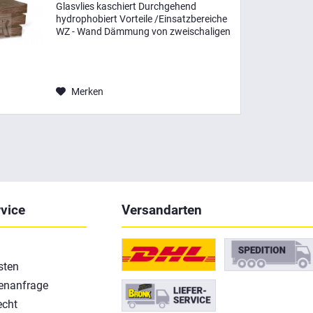
Glasvlies kaschiert Durchgehend
hydrophobiert Vorteile /Einsatzbereiche
WZ - Wand Dämmung von zweischaligen
Wänden Mauerwerk mit und ohne
Luftschicht nach DIN EN 1996 und DIN
EN 4108-10. Kerndämmung...
Merken
vice
Versandarten
sten
enanfrage
echt