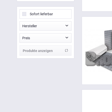
Sofort lieferbar
Hersteller
ALUJET GmbH
Preis
CLIMOWOOL
ROCKWOOL
Produkte anzeigen
von
bis
18,82 €
221,25 €
Superglass
URSA
Yetico