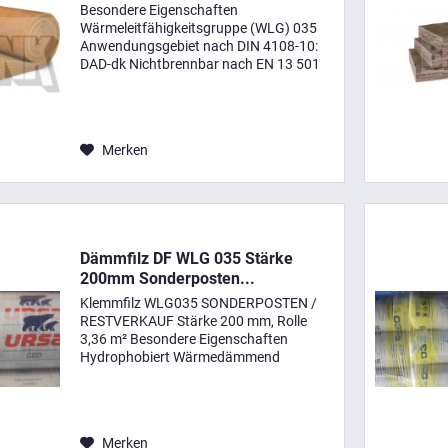
Besondere Eigenschaften
Wärmeleitfähigkeitsgruppe (WLG) 035
Anwendungsgebiet nach DIN 4108-10:
DAD-dk Nichtbrennbar nach EN 13 501
Sehr guter Schallschutz Leichte,
handliche Rollenformate Nahezu
verschnittfreie Verarbeitung...
Merken
Dämmfilz DF WLG 035 Stärke
200mm Sonderposten...
Klemmfilz WLG035 SONDERPOSTEN /
RESTVERKAUF Stärke 200 mm, Rolle
3,36 m² Besondere Eigenschaften
Hydrophobiert Wärmedämmend
(Bemessungswert der
Wärmeleitfähigkeit 0,032 - 0,040
(W/(m·K)) Nichtbrennbar (Euroklasse A1
nach DIN EN 13501-1)...
Merken