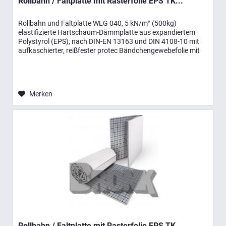
Rollbahn / Faltplatte mit Rasterfolie EPS TK...
Rollbahn und Faltplatte WLG 040, 5 kN/m² (500kg)
elastifizierte Hartschaum-Dämmplatte aus expandiertem
Polystyrol (EPS), nach DIN-EN 13163 und DIN 4108-10 mit
aufkaschierter, reißfester protec Bändchengewebefolie mit
Rasterdruck und...
Merken
Rollbahn / Faltplatte mit Rasterfolie EPS TK...