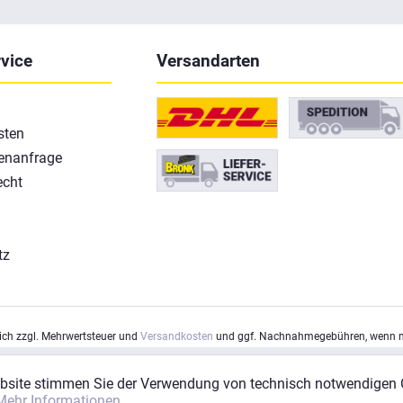
vice
Versandarten
sten
enanfrage
echt
tz
m
sich zzgl. Mehrwertsteuer und
Versandkosten
und ggf. Nachnahmegebühren, wenn ni
ebsite stimmen Sie der Verwendung von technisch notwendigen 
Mehr Informationen