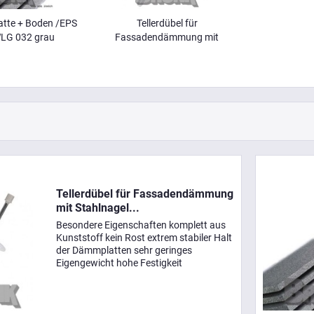
te + Boden /EPS
Tellerdübel für
LG 032 grau
Fassadendämmung mit
Stahlnagel...
Tellerdübel für Fassadendämmung
mit Stahlnagel...
Besondere Eigenschaften komplett aus
Kunststoff kein Rost extrem stabiler Halt
der Dämmplatten sehr geringes
Eigengewicht hohe Festigkeit
Einsatzbereiche Zur Befestigung von:
Dämmplatten Beton Ziegel andere
Baustoffe Technische Daten...