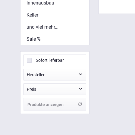
Innenausbau
Keller
und viel mehr...
Sale %
Sofort lieferbar
Hersteller
Klimas
Preis
Philippine
Produkte anzeigen
von
bis
19,40 €
39,49 €