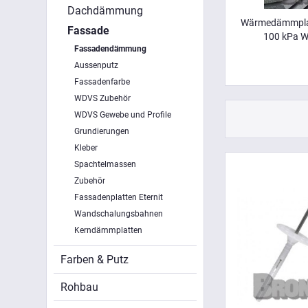
Dachdämmung
Wärmedämmplat
Fassade
100 kPa W
Fassadendämmung
Aussenputz
Fassadenfarbe
WDVS Zubehör
WDVS Gewebe und Profile
Grundierungen
Kleber
Spachtelmassen
Zubehör
Fassadenplatten Eternit
Wandschalungsbahnen
Kerndämmplatten
Farben & Putz
Rohbau