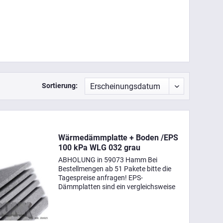
Sortierung:
Wärmedämmplatte + Boden /EPS
100 kPa WLG 032 grau
ABHOLUNG in 59073 Hamm Bei
Bestellmengen ab 51 Pakete bitte die
Tagespreise anfragen! EPS-
Dämmplatten sind ein vergleichsweise
günstiger und leicht zu verarbeitender
Dämmstoff. Sie bieten eine gute
Wärmedämmung, die vergleichbar mit
der...