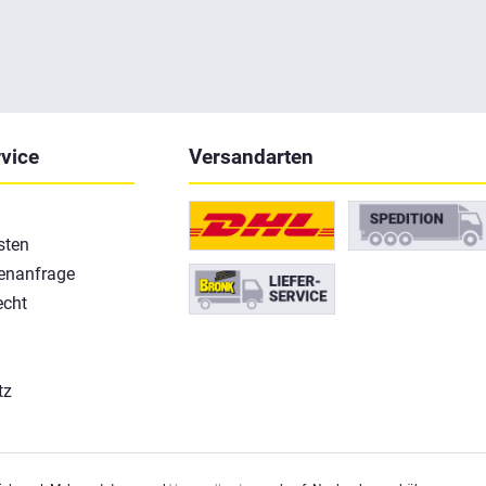
vice
Versandarten
sten
enanfrage
echt
tz
m