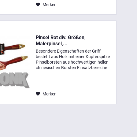
Merken
Pinsel Rot div. Größen,
Malerpinsel,...
Besondere Eigenschaften der Griff
besteht aus Holz mit einer Kupferspitze
Pinselborsten aus hochwertigen hellen
chinesischen Borsten Einsatzbereiche
zum Streichen mit Ölfarben, Lacken und
Emulsionen Technische Daten Zoll cm 1"
2,54 1,5"...
Merken