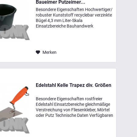
Baueimer Putzeimer...
Besondere Eigenschaften Hochwertiger/
robuster Kunststoff recyclebar verzinkte
Bügel 4,3 mm Liter-Skala
Einsatzbereiche Bauhandwerk
Entsorgen Mischen Technische Daten
Fassungsvermögen Form Material Farbe
12 und 20 Liter Rund Kunststoff...
Merken
Edelstahl Kelle Trapez div. Größen
Besondere Eigenschaften rostfreier
Edelstahl Einsatzbereiche gleichmäßige
Verstreichung von Fliesenkleber, Mörtel
oder Putz Technische Daten Verfügbaren
Größen: Kellenbreite 130 mm 160 mm
180 mm