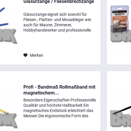
Glasurzange / Fliesenbrechzange
Glasurzange eignet sich sowohl für
Fliesen-, Platten- und Mosaikleger wie
auch für Maurer, Zimmerer,
Hobbyhandwerker und professionelle
Handwerker. Besondere Eigenschaften
liegt gut in der Hand und ist ausreichend
scharf um die...
Merken
Profi - Bandmaß Rollmaßband mit
magnetischem...
Besondere Eigenschaften Professionelle
Qualität und höchste Haltbarkeit Ein
magnetisches Endstück erleichtert das
Messen Die ergonomische Form des
Gehäuses ermöglicht ein sicheres und
komfortables Greifen und das