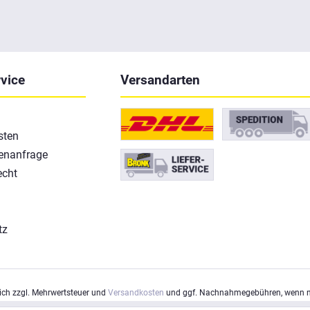
vice
Versandarten
sten
enanfrage
echt
tz
m
sich zzgl. Mehrwertsteuer und
Versandkosten
und ggf. Nachnahmegebühren, wenn ni