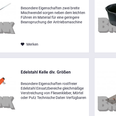
Besondere Eigenschaften zwei breite
Mischwendel sorgen neben dem leichten
Führen im Material für eine geringere
Beanspruchung der Antriebsmaschine
der Rührer ist ideal für alle klebrigen und
zähen Materialien und eignet sich
besonders...
Merken
Edelstahl Kelle div. Größen
Besondere Eigenschaften rostfreier
Edelstahl Einsatzbereiche gleichmäßige
Verstreichung von Fliesenkleber, Mörtel
oder Putz Technische Daten Verfügbaren
Größen: Kellenbreite 50 mm 80 mm 100
mm 120 mm