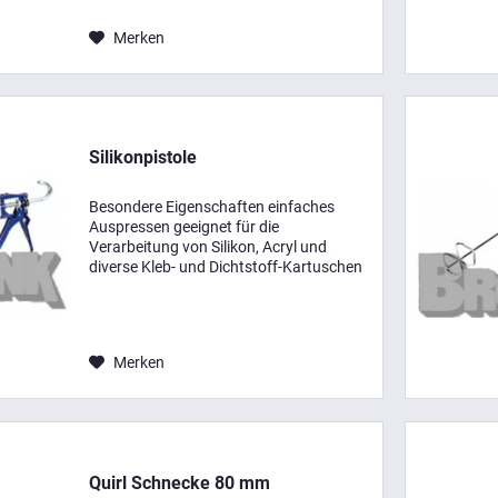
rutschfeste Material...
Merken
Silikonpistole
Besondere Eigenschaften einfaches
Auspressen geeignet für die
Verarbeitung von Silikon, Acryl und
diverse Kleb- und Dichtstoff-Kartuschen
mit 310 ml Normkartuschen mit
Tropfstopp optimale Bedienung in jeder
Lage Einsatzbereiche Innen-...
Merken
Quirl Schnecke 80 mm