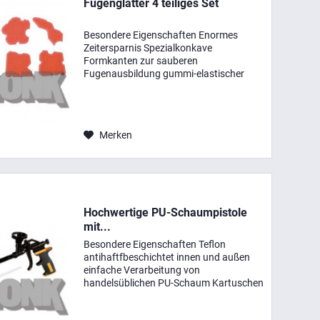
Fugenglätter 4 teiliges Set
Besondere Eigenschaften Enormes
Zeitersparnis Spezialkonkave
Formkanten zur sauberen
Fugenausbildung gummi-elastischer
Kunststoff gute Gleiteigenschaften leicht
zu reinigen Einsatzbereiche perfekt zum
Glätten, Abziehen und Modellieren...
Merken
Hochwertige PU-Schaumpistole
mit...
Besondere Eigenschaften Teflon
antihaftfbeschichtet innen und außen
einfache Verarbeitung von
handelsüblichen PU-Schaum Kartuschen
Materialfluss einstellbar für kontrolliertes
Ausspritzen und Füllen von Fugen