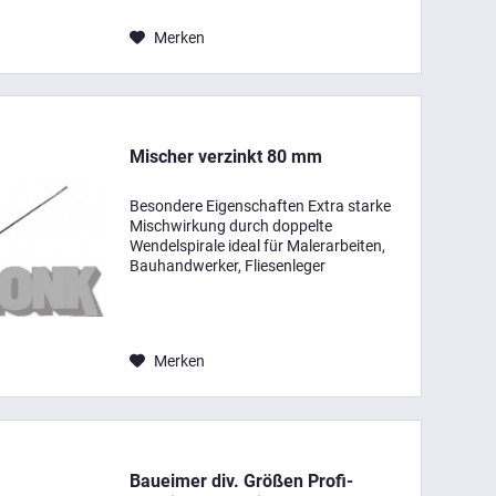
ergonomischer...
Merken
Mischer verzinkt 80 mm
Besondere Eigenschaften Extra starke
Mischwirkung durch doppelte
Wendelspirale ideal für Malerarbeiten,
Bauhandwerker, Fliesenleger
Einsatzbereiche für den Einsatz im
Maler- und Baubereich zum Mischen von
Fliesenkleber, Putz, Mörtel,...
Merken
Baueimer div. Größen Profi-