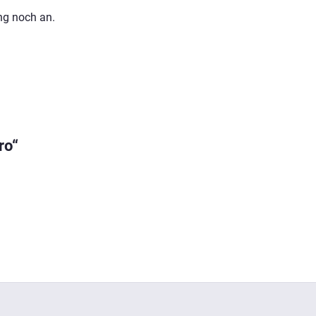
ng noch an.
erfragen
ro“