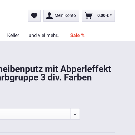
Mein Konto
0,00 € *
Keller
und viel mehr...
Sale %
heibenputz mit Abperleffekt
rbgruppe 3 div. Farben