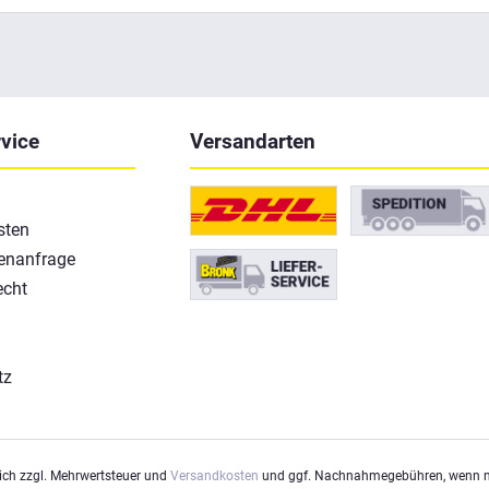
vice
Versandarten
sten
enanfrage
echt
tz
m
sich zzgl. Mehrwertsteuer und
Versandkosten
und ggf. Nachnahmegebühren, wenn ni