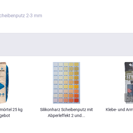
Scheibenputz 2-3 mm
mörtel 25 kg
Silikonharz Scheibenputz mit
Klebe- und Arm
gebot
Abperleffekt 2 und...