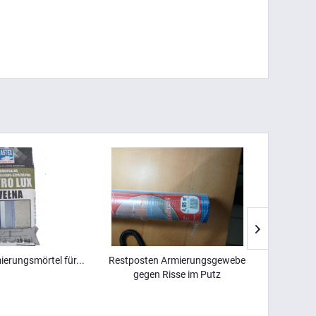
ierungsmörtel für...
Restposten Armierungsgewebe
Buntstein
gegen Risse im Putz